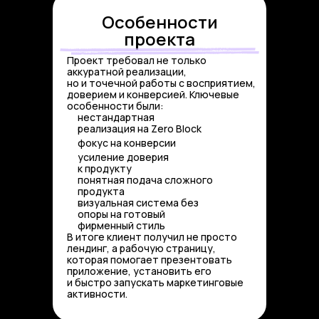
Особенности
проекта
Проект требовал не только
аккуратной реализации,
но и точечной работы с восприятием,
доверием и конверсией. Ключевые
особенности были:
нестандартная
✔️
реализация на Zero Block
фокус на конверсии
✔️
усиление доверия
✔️
к продукту
понятная подача сложного
✔️
продукта
визуальная система без
✔️
опоры на готовый
фирменный стиль
В итоге клиент получил не просто
лендинг, а рабочую страницу,
которая помогает презентовать
приложение, установить его
и быстро запускать маркетинговые
активности.